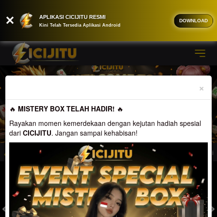
APLIKASI CICIJITU RESMI
DOWNLOAD
Kini Telah Tersedia Aplikasi Android
Previous
Nex
×
🔥
MISTERY BOX TELAH HADIR!
🔥
Rayakan momen kemerdekaan dengan kejutan hadiah spesial
dari
CICIJITU
. Jangan sampai kehabisan!
Terbaik Resmi dan Terpercaya 100% Pasti Bayar Lunas.Datang Di Situs Judi Slot 
MASUK
DAFTAR