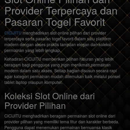
Provider Terpercaya dan
Pasaran Togel Favorit
CICIJITU
menghadirkan slot online pilihan dari provider
terpercaya serta pasaran togel favorit dalam satu platform
modern dengan akses praktis tampilan elegan dan koleksi
permainan yang lebih lengkap.
Kehadiran CICIJITU memberikan pilihan hiburan yang lebih
beragam bagi pengguna yang ingin menikmati permainan
modern dalam satu akses. Setiap bagian disusun secara rapi
agar kategori permainan mudah ditemukan baik melalui ponsel
tablet laptop maupun komputer.
Koleksi Slot Online dari
Provider Pilihan
CICIJITU menghadirkan beragam permainan slot online dari
provider pilihan yang memiliki tema fitur dan karakter berbeda.
Pengguna dapat menemukan permainan bernuansa klasik