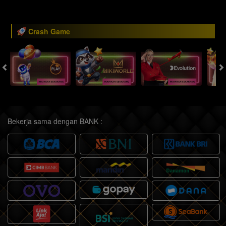
Crash Game
Bekerja sama dengan BANK :