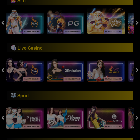
Slot
Live Casino
Sport