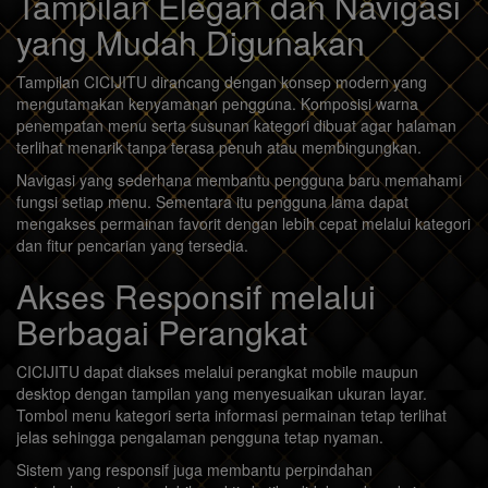
Tampilan Elegan dan Navigasi
yang Mudah Digunakan
Tampilan CICIJITU dirancang dengan konsep modern yang
mengutamakan kenyamanan pengguna. Komposisi warna
penempatan menu serta susunan kategori dibuat agar halaman
terlihat menarik tanpa terasa penuh atau membingungkan.
Navigasi yang sederhana membantu pengguna baru memahami
fungsi setiap menu. Sementara itu pengguna lama dapat
mengakses permainan favorit dengan lebih cepat melalui kategori
dan fitur pencarian yang tersedia.
Akses Responsif melalui
Berbagai Perangkat
CICIJITU dapat diakses melalui perangkat mobile maupun
desktop dengan tampilan yang menyesuaikan ukuran layar.
Tombol menu kategori serta informasi permainan tetap terlihat
jelas sehingga pengalaman pengguna tetap nyaman.
Sistem yang responsif juga membantu perpindahan