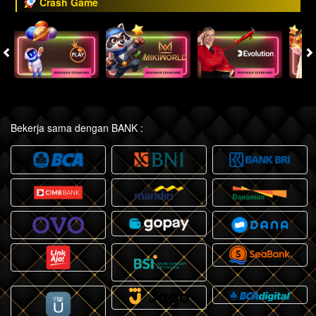
Crash Game
Bekerja sama dengan BANK :