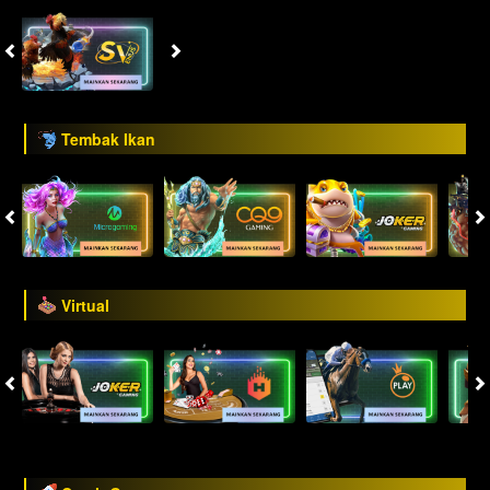
Tembak Ikan
Virtual