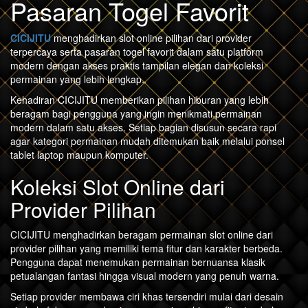
Pasaran Togel Favorit
CICIJITU
menghadirkan slot online pilihan dari provider
terpercaya serta pasaran togel favorit dalam satu platform
modern dengan akses praktis tampilan elegan dan koleksi
permainan yang lebih lengkap.
Kehadiran CICIJITU memberikan pilihan hiburan yang lebih
beragam bagi pengguna yang ingin menikmati permainan
modern dalam satu akses. Setiap bagian disusun secara rapi
agar kategori permainan mudah ditemukan baik melalui ponsel
tablet laptop maupun komputer.
Koleksi Slot Online dari
Provider Pilihan
CICIJITU menghadirkan beragam permainan slot online dari
provider pilihan yang memiliki tema fitur dan karakter berbeda.
Pengguna dapat menemukan permainan bernuansa klasik
petualangan fantasi hingga visual modern yang penuh warna.
Setiap provider membawa ciri khas tersendiri mulai dari desain